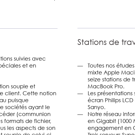
Stations de trav
tions suivies avec
Toutes nos études
péciales et en
mixte Apple Maci
seize stations de 
MacBook Pro.
tion souple et
Les présentations 
 client. Cette notion
écran Philips LCD
eau puisque
Sanyo.
e sociétés ayant le
Notre réseau infor
rocéder (communion
en Gigabit (1000 M
 formats de fichier,
engagement en G
ous les aspects de son
Trois serveurs Syn
t souple de celui-ci,