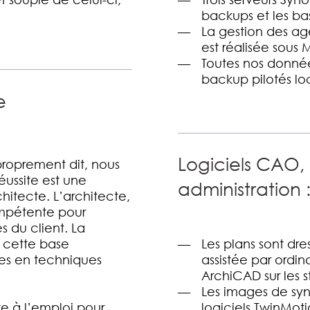
backups et les b
La gestion des ag
est réalisée sous 
Toutes nos donné
backup pilotés l
e
Logiciels CAO,
proprement dit, nous
éussite est une
administration 
chitecte. L’architecte,
compétente pour
es du client. La
Les plans sont dr
à cette base
assistée par ordin
stes en techniques
ArchiCAD sur les s
Les images de synt
e à l’emploi pour
logiciels TwinMot