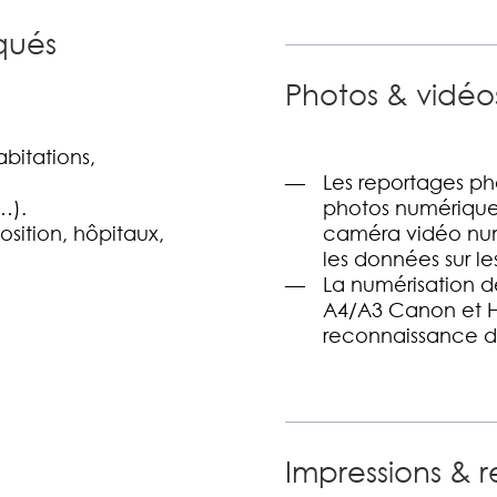
qués
Photos & vidéos
bitations,
Les reportages pho
…).
photos numérique
osition, hôpitaux,
caméra vidéo num
les données sur le
La numérisation 
A4/A3 Canon et H
reconnaissance d’
Impressions & r