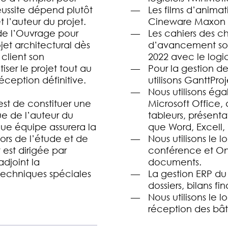
éussite dépend plutôt
Les films d’anima
 l’auteur du projet.
Cineware Maxon 
 de l’Ouvrage pour
Les cahiers des c
jet architectural dès
d’avancement so
 client son
2022 avec le logic
ser le projet tout au
Pour la gestion d
éception définitive.
utilisons GanttPro
Nous utilisons éga
est de constituer une
Microsoft Office,
ue de l’auteur du
tableurs, présentat
que équipe assurera la
que Word, Excell,
ors de l’étude et de
Nous utilisons le 
 est dirigée par
conférence et On
adjoint la
documents.
 techniques spéciales
La gestion ERP du
dossiers, bilans fi
Nous utilisons le 
réception des bât