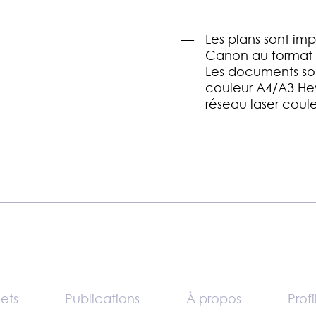
Les plans sont imp
Canon au format 
Les documents son
couleur A4/A3 He
réseau laser cou
jets
Publications
À propos
Profi